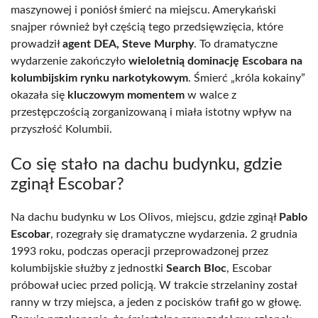
maszynowej i poniósł śmierć na miejscu. Amerykański
snajper również był częścią tego przedsięwzięcia, które
prowadził
agent DEA, Steve Murphy
. To dramatyczne
wydarzenie zakończyło
wieloletnią dominację Escobara na
kolumbijskim rynku narkotykowym
. Śmierć „króla kokainy”
okazała się
kluczowym momentem
w walce z
przestępczością zorganizowaną i miała istotny wpływ na
przyszłość Kolumbii.
Co się stało na dachu budynku, gdzie
zginął Escobar?
Na dachu budynku w Los Olivos, miejscu, gdzie zginął
Pablo
Escobar
, rozegrały się dramatyczne wydarzenia. 2 grudnia
1993 roku, podczas operacji przeprowadzonej przez
kolumbijskie służby z jednostki
Search Bloc
, Escobar
próbował uciec przed policją. W trakcie strzelaniny został
ranny w trzy miejsca, a jeden z pocisków trafił go w głowę.