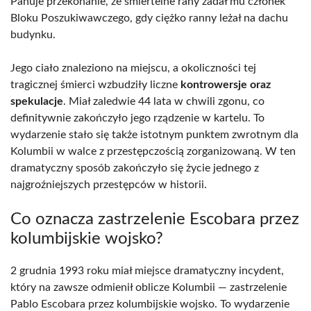
Panuje przekonanie, że śmiertelne rany zadał mu członek
Bloku Poszukiwawczego, gdy ciężko ranny leżał na dachu
budynku.
Jego ciało znaleziono na miejscu, a okoliczności tej
tragicznej śmierci wzbudziły liczne
kontrowersje oraz
spekulacje
. Miał zaledwie 44 lata w chwili zgonu, co
definitywnie zakończyło jego rządzenie w kartelu. To
wydarzenie stało się także istotnym punktem zwrotnym dla
Kolumbii w walce z przestępczością zorganizowaną. W ten
dramatyczny sposób zakończyło się życie jednego z
najgroźniejszych przestępców w historii.
Co oznacza zastrzelenie Escobara przez
kolumbijskie wojsko?
2 grudnia 1993 roku miał miejsce dramatyczny incydent,
który na zawsze odmienił oblicze Kolumbii — zastrzelenie
Pablo Escobara przez kolumbijskie wojsko. To wydarzenie