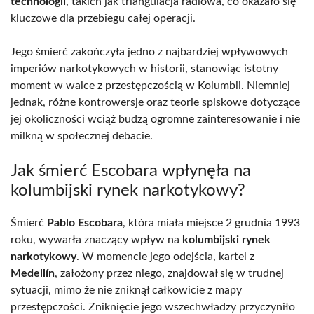
technologii
, takich jak triangulacja radiowa, co okazało się
kluczowe dla przebiegu całej operacji.
Jego śmierć zakończyła jedno z najbardziej wpływowych
imperiów narkotykowych w historii, stanowiąc istotny
moment w walce z przestępczością w Kolumbii. Niemniej
jednak, różne kontrowersje oraz teorie spiskowe dotyczące
jej okoliczności wciąż budzą ogromne zainteresowanie i nie
milkną w społecznej debacie.
Jak śmierć Escobara wpłynęła na
kolumbijski rynek narkotykowy?
Śmierć
Pablo Escobara
, która miała miejsce 2 grudnia 1993
roku, wywarła znaczący wpływ na
kolumbijski rynek
narkotykowy
. W momencie jego odejścia, kartel z
Medellín
, założony przez niego, znajdował się w trudnej
sytuacji, mimo że nie zniknął całkowicie z mapy
przestępczości. Zniknięcie jego wszechwładzy przyczyniło