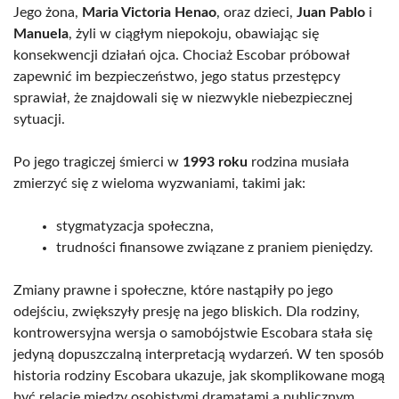
Jego żona,
Maria Victoria Henao
, oraz dzieci,
Juan Pablo
i
Manuela
, żyli w ciągłym niepokoju, obawiając się
konsekwencji działań ojca. Chociaż Escobar próbował
zapewnić im bezpieczeństwo, jego status przestępcy
sprawiał, że znajdowali się w niezwykle niebezpiecznej
sytuacji.
Po jego tragiczej śmierci w
1993 roku
rodzina musiała
zmierzyć się z wieloma wyzwaniami, takimi jak:
stygmatyzacja społeczna,
trudności finansowe związane z praniem pieniędzy.
Zmiany prawne i społeczne, które nastąpiły po jego
odejściu, zwiększyły presję na jego bliskich. Dla rodziny,
kontrowersyjna wersja o samobójstwie Escobara stała się
jedyną dopuszczalną interpretacją wydarzeń. W ten sposób
historia rodziny Escobara ukazuje, jak skomplikowane mogą
być relacje między osobistymi dramatami a publicznym