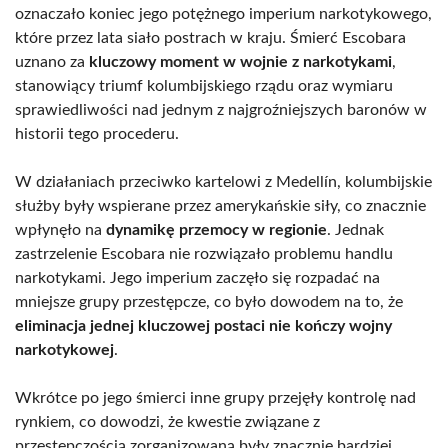
oznaczało koniec jego potężnego imperium narkotykowego,
które przez lata siało postrach w kraju. Śmierć Escobara
uznano za
kluczowy moment w wojnie z narkotykami
,
stanowiący triumf kolumbijskiego rządu oraz wymiaru
sprawiedliwości nad jednym z najgroźniejszych baronów w
historii tego procederu.
W działaniach przeciwko kartelowi z Medellín, kolumbijskie
służby były wspierane przez amerykańskie siły, co znacznie
wpłynęło na
dynamikę przemocy w regionie
. Jednak
zastrzelenie Escobara nie rozwiązało problemu handlu
narkotykami. Jego imperium zaczęło się rozpadać na
mniejsze grupy przestępcze, co było dowodem na to, że
eliminacja jednej kluczowej postaci nie kończy wojny
narkotykowej
.
Wkrótce po jego śmierci inne grupy przejęły kontrolę nad
rynkiem, co dowodzi, że kwestie związane z
przestępczością zorganizowaną były znacznie bardziej