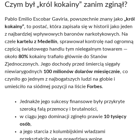
Czym był „król kokainy” zanim zginął?
Pablo Emilio Escobar Gaviria, powszechnie znany jako
„król
kokainy”
, to postać, która zapisała się w historii jako jeden
z najbardziej wpływowych baronów narkotykowych. Na
czele
kartelu z Medellín
, sprawował kontrolę nad ogromną
częścią światowego handlu tym nielegalnym towarem —
około
80%
kokainy trafiało głównie do Stanów
Zjednoczonych. Jego dochody przed śmiercią sięgały
niewiarygodnych
100 milionów dolarów miesięcznie
, co
czyniło go jednym z najbogatszych ludzi na globie i
umieściło na siódmej pozycji na liście
Forbes
.
Jednakże jego sukcesy finansowe były przykryte
szeroką falą przemocy i brutalności,
w ciągu jego dominacji zginęło prawie
10 tysięcy
osób
,
a jego starcia z kolumbijskimi władzami
przekształciły się w prawdziwą wojnę.