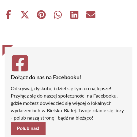
Share
Share
Share
Share
Share
Share
on
on
on
on
on
on
Facebook
X
Pinterest
WhatsApp
LinkedIn
Email
(Twitter)
Dołącz do nas na Facebooku!
Odkrywaj, dyskutuj i dziel się tym co najlepsze!
Przyłącz się do naszej społeczności na Facebooku,
gdzie możesz dowiedzieć się więcej o lokalnych
wydarzeniach w Bielsku-Białej. Twoje zdanie się liczy
- polub naszą stronę i bądź na bieżąco!
Polub nas!