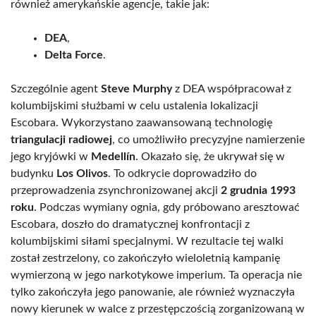
również amerykańskie agencje, takie jak:
DEA
,
Delta Force
.
Szczególnie agent
Steve Murphy
z DEA współpracował z
kolumbijskimi służbami w celu ustalenia lokalizacji
Escobara. Wykorzystano zaawansowaną technologię
triangulacji radiowej
, co umożliwiło precyzyjne namierzenie
jego kryjówki w
Medellín
. Okazało się, że ukrywał się w
budynku
Los Olivos
. To odkrycie doprowadziło do
przeprowadzenia zsynchronizowanej akcji
2 grudnia 1993
roku
. Podczas wymiany ognia, gdy próbowano aresztować
Escobara, doszło do dramatycznej konfrontacji z
kolumbijskimi siłami specjalnymi. W rezultacie tej walki
został zestrzelony, co zakończyło wieloletnią kampanię
wymierzoną w jego narkotykowe imperium. Ta operacja nie
tylko zakończyła jego panowanie, ale również wyznaczyła
nowy kierunek w walce z przestępczością zorganizowaną w