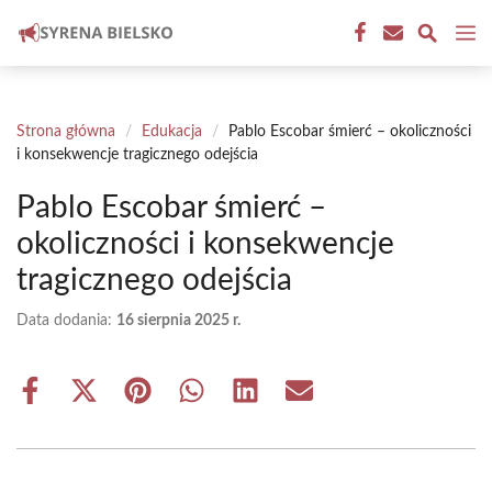
Przejdź
M
do
treści
Strona główna
/
Edukacja
/
Pablo Escobar śmierć – okoliczności
i konsekwencje tragicznego odejścia
Pablo Escobar śmierć –
okoliczności i konsekwencje
tragicznego odejścia
Data dodania:
16 sierpnia 2025 r.
Share
Share
Share
Share
Share
Share
on
on
on
on
on
on
Facebook
X
Pinterest
WhatsApp
LinkedIn
Email
(Twitter)