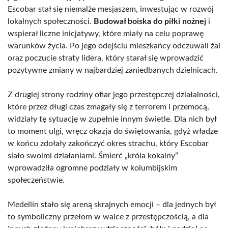
Escobar stał się niemalże mesjaszem, inwestując w rozwój
lokalnych społeczności.
Budował boiska do piłki nożnej
i
wspierał liczne inicjatywy, które miały na celu poprawę
warunków życia. Po jego odejściu mieszkańcy odczuwali żal
oraz poczucie straty lidera, który starał się wprowadzić
pozytywne zmiany w najbardziej zaniedbanych dzielnicach.
Z drugiej strony rodziny ofiar jego przestępczej działalności,
które przez długi czas zmagały się z terrorem i przemocą,
widziały tę sytuację w zupełnie innym świetle. Dla nich był
to moment ulgi, wręcz okazja do świętowania, gdyż władze
w końcu zdołały zakończyć okres strachu, który Escobar
siało swoimi działaniami. Śmierć „króla kokainy”
wprowadziła ogromne podziały w kolumbijskim
społeczeństwie.
Medellín stało się areną skrajnych emocji – dla jednych był
to symboliczny przełom w walce z przestępczością, a dla