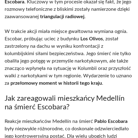
Escobara
. Kluczowy w tym procesie okazał się fakt, że jego
rozmowy telefoniczne z bliskimi zostały namierzone dzięki
zaawansowanej
triangulacji radiowej
.
W trakcie akcji miała miejsce gwałtowna wymiana ognia.
Escobar, próbując uciec z budynku
Los Olivos
, został
zastrzelony na dachu w wyniku konfrontacji z
kolumbijskimi siłami bezpieczeństwa. Jego śmierć nie tylko
obaliła jego potęgę w przemyśle narkotykowym, ale także
znacząco wpłynęła na sytuację w Kolumbii oraz przyszłość
walki z narkotykami w tym regionie. Wydarzenie to uznano
za
przełomowy moment w historii tego kraju
.
Jak zareagowali mieszkańcy Medellín
na śmierć Escobara?
Reakcje mieszkańców Medellín na śmierć
Pablo Escobara
były niezwykle różnorodne, co doskonale odzwierciedlało
jego kontrowersyjną postać. Dla wielu ubogich ludzi