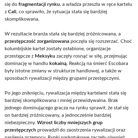
się do
fragmentacji rynku
, a władza przeszła w ręce kartelu
z
Cali
, co sprawiło, że sytuacja stała się bardziej
skomplikowana.
W rezultacie branża stała się bardziej zróżnicowana, a
przestępczość zorganizowana
poczęła się rozszerzać. Choć
kolumbijskie kartel zostały osłabione, organizacje
przestępcze z
Meksyku
zaczęły rosnąć w siłę, przejmując
dominację w handlu
kokainą
. Reakcją na śmierć Escobara
były istotne zmiany w strukturze handlowej, a także w
sposobach rywalizacji między grupami przestępczymi.
Po jego zniknięciu, rywalizacja między kartelami stała się
bardziej skomplikowana i mniej przewidywalna. Brak
jednego dominującego gracza na rynku sprawił, że stał się
on bardziej zróżnicowany, a jednocześnie bardziej
niebezpieczny.
Wzrost liczby mniejszych grup
przestępczych
prowadził do zaostrzenia rywalizacji oraz
nasilenia przemocy. Rynki narkotykowe zaczęły również