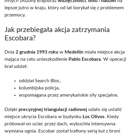
innych złożony krajobraz
wdzięczności
,
bólu
i
nadziei
na
lepsze jutro w kraju, który od lat borykał się z problemem
przemocy.
Jak przebiegała akcja zatrzymania
Escobara?
Dnia
2 grudnia 1993 roku
w
Medellín
miała miejsce akcja
mająca na celu unieszkodlenie
Pablo Escobara
. W operacji
brał udział:
oddział Search Bloc,
kolumbijska policja,
wspomagana przez amerykańskie siły specjalne.
Dzięki
precyzyjnej triangulacji radiowej
udało się ustalić
miejsce ukrycia Escobara w budynku
Los Olivos
. Kiedy
próbował on uciec przez dach, wybuchła intensywna
wymiana ognia. Escobar został trafiony serią kul z broni