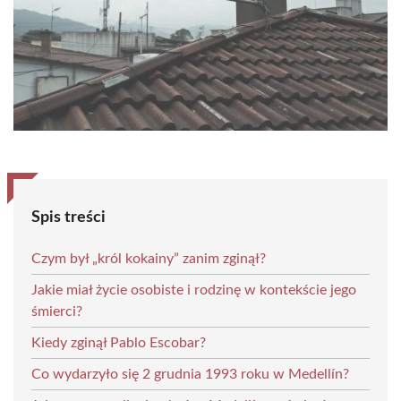
Spis treści
Czym był „król kokainy” zanim zginął?
Jakie miał życie osobiste i rodzinę w kontekście jego
śmierci?
Kiedy zginął Pablo Escobar?
Co wydarzyło się 2 grudnia 1993 roku w Medellín?