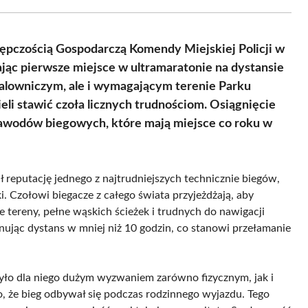
Facebook
X
Pinterest
WhatsApp
LinkedIn
Email
(Twitter)
stępczością Gospodarczą Komendy Miejskiej Policji w
ając pierwsze miejsce w ultramaratonie na dystansie
malowniczym, ale i wymagającym terenie Parku
li stawić czoła licznych trudnościom. Osiągnięcie
 zawodów biegowych, które mają miejsce co roku w
ł reputację jednego z najtrudniejszych technicznie biegów,
 Czołowi biegacze z całego świata przyjeżdżają, aby
 tereny, pełne wąskich ścieżek i trudnych do nawigacji
nując dystans w mniej niż 10 godzin, co stanowi przełamanie
yło dla niego dużym wyzwaniem zarówno fizycznym, jak i
, że bieg odbywał się podczas rodzinnego wyjazdu. Tego