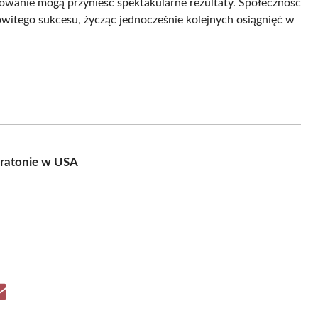
ażowanie mogą przynieść spektakularne rezultaty. Społeczność
mowitego sukcesu, życząc jednocześnie kolejnych osiągnięć w
maratonie w USA
Share
on