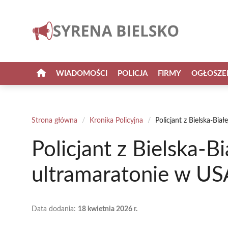
Przejdź
do
treści
WIADOMOŚCI
POLICJA
FIRMY
OGŁOSZE
Strona główna
/
Kronika Policyjna
/
Policjant z Bielska-Bia
Policjant z Bielska-B
ultramaratonie w US
Data dodania:
18 kwietnia 2026 r.