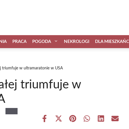
NIA
PRACA
POGODA
NEKROLOGI
DLA MIESZKAŃ
łej triumfuje w ultramaratonie w USA
iałej triumfuje w
A
Share
Share
Share
Share
Share
Share
on
on
on
on
on
on