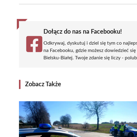
Facebook
X
Pinterest
WhatsApp
LinkedIn
(Twitter)
Dołącz do nas na Facebooku!
Odkrywaj, dyskutuj i dziel się tym co najlep
na Facebooku, gdzie możesz dowiedzieć się
Bielsku-Białej. Twoje zdanie się liczy - polu
Zobacz Także