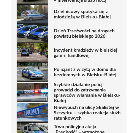
– interwencja służb nocą
Dzielnicowy spotyka się z
młodzieżą w Bielsku-Białej
Dzień Trzeźwości na drogach
powiatu bielskiego 2026
Incydent kradzieży w bielskiej
galerii handlowej
Policjant z wizytą w domu dla
bezdomnych w Bielsku-Białej
Szybkie działanie policji
prowadzi do zatrzymania
sprawców włamania w Bielsku-
Białej
Niewybuch na ulicy Skalistej w
Szczyrku – szybka reakcja służb
ratunkowych
Trwa policyjna akcja
„Prędkość” – wzmożone