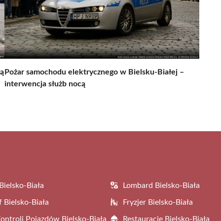
ną
Pożar samochodu elektrycznego w Bielsku-Białej –
interwencja służb nocą
Bielsko-Biała
Lombard Bielsko-Biała
f Bielsko-Biała
Fryzjer Bielsko-Biała
Kontroli Pojazdów Bielsko-Biała
Restauracje Bielsko-Biała