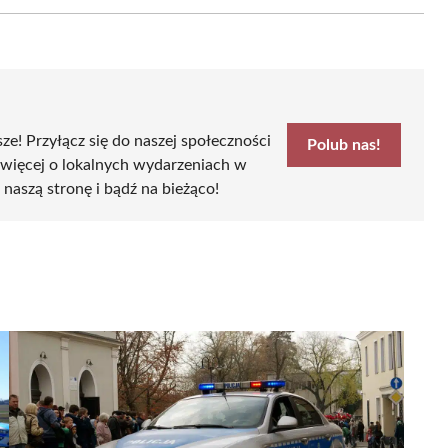
Email
sze! Przyłącz się do naszej społeczności
Polub nas!
 więcej o lokalnych wydarzeniach w
b naszą stronę i bądź na bieżąco!