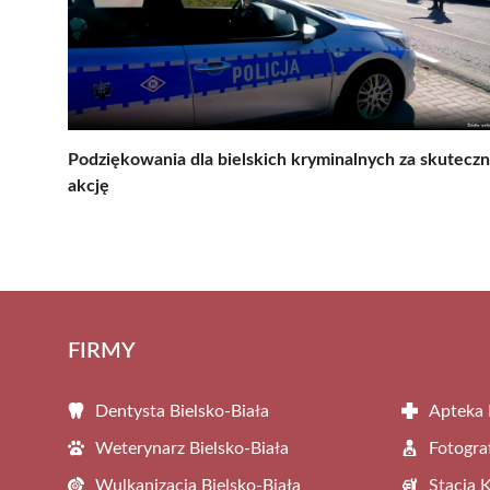
Podziękowania dla bielskich kryminalnych za skutecz
akcję
FIRMY
Dentysta Bielsko-Biała
Apteka 
Weterynarz Bielsko-Biała
Fotogra
Wulkanizacja Bielsko-Biała
Stacja 