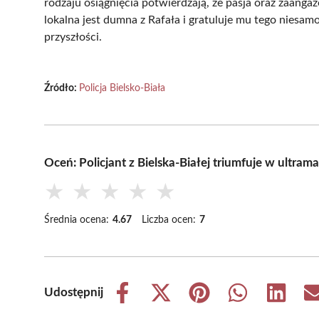
rodzaju osiągnięcia potwierdzają, że pasja oraz zaang
lokalna jest dumna z Rafała i gratuluje mu tego niesa
przyszłości.
Źródło:
Policja Bielsko-Biała
Oceń: Policjant z Bielska-Białej triumfuje w ultra
★
★
★
★
★
Średnia ocena:
4.67
Liczba ocen:
7
Udostępnij
Share
Share
Share
Share
Share
on
on
on
on
on