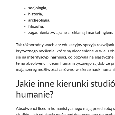
socjologia
,
historia
,
archeologia
,
filozofia
,
zagadnienia związane z reklamą i marketingiem.
Tak różnorodny wachlarz edukacyjny sprzyja rozwijaniu
krytycznego myślenia, które są nieocenione w wielu ob
się na
interdyscyplinarności
, co pozwala na elastyczne 
temu absolwenci liceum humanistycznego są dobrze prz
mają szereg możliwości zarówno w sferze nauk humanis
Jakie inne kierunki stud
humanie?
Absolwenci liceum humanistycznego mają przed sobą sz
studiów. Ich edukacja może być dostosowana do osobis