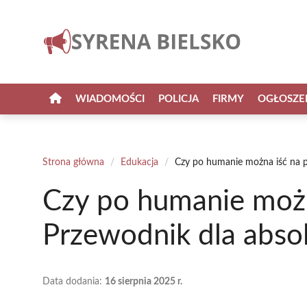
Przejdź
do
treści
WIADOMOŚCI
POLICJA
FIRMY
OGŁOSZE
Strona główna
/
Edukacja
/
Czy po humanie można iść na 
Czy po humanie możn
Przewodnik dla abs
Data dodania:
16 sierpnia 2025 r.