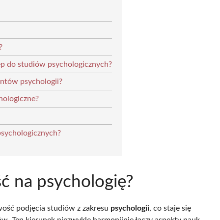
?
ęp do studiów psychologicznych?
entów psychologii?
hologiczne?
psychologicznych?
ć na psychologię?
wość podjęcia studiów z zakresu
psychologii
, co staje się
. Ten kierunek niezwykle harmonijnie łączy aspekty nauk