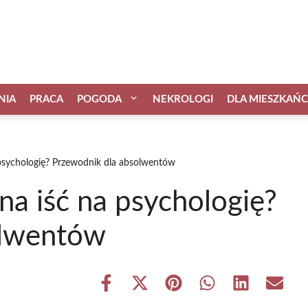
NIA
PRACA
POGODA
NEKROLOGI
DLA MIESZKAŃ
psychologię? Przewodnik dla absolwentów
a iść na psychologię?
olwentów
Share
Share
Share
Share
Share
Share
on
on
on
on
on
on