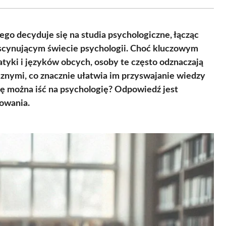
Facebook
X
Pinterest
WhatsApp
LinkedIn
Email
(Twitter)
o decyduje się na studia psychologiczne, łącząc
ascynującym świecie psychologii. Choć kluczowym
atyki i języków obcych, osoby te często odznaczają
cznymi, co znacznie ułatwia im przyswajanie wiedzy
dę można iść na psychologię? Odpowiedź jest
owania.