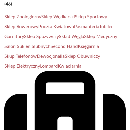
(46)
Sklep Zoologiczny
Sklep Wędkarski
Sklep Sportowy
Sklep Rowerowy
Poczta Kwiatowa
Pasmanteria
Jubiler
Garnitury
Sklep Spożywczy
Skład Węgla
Sklep Medyczny
Salon Sukien Ślubnych
Second Hand
Księgarnia
Skup Telefonów
Dewocjonalia
Sklep Obuwniczy
Sklep Elektryczny
Lombard
Kwiaciarnia