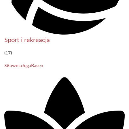
Sport i rekreacja
(17)
Siłownia
Joga
Basen