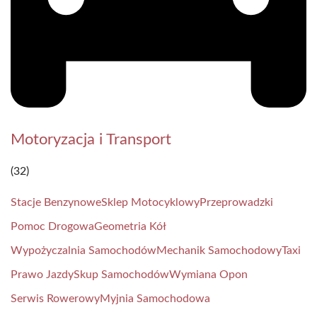
Motoryzacja i Transport
(32)
Stacje Benzynowe
Sklep Motocyklowy
Przeprowadzki
Pomoc Drogowa
Geometria Kół
Wypożyczalnia Samochodów
Mechanik Samochodowy
Taxi
Prawo Jazdy
Skup Samochodów
Wymiana Opon
Serwis Rowerowy
Myjnia Samochodowa