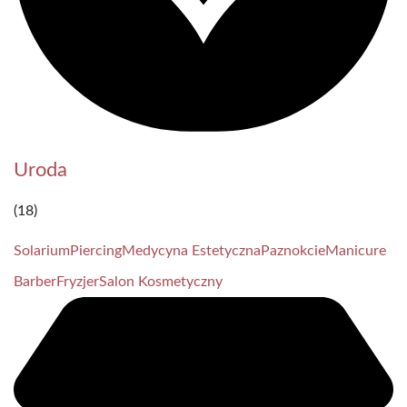
Uroda
(18)
Solarium
Piercing
Medycyna Estetyczna
Paznokcie
Manicure
Barber
Fryzjer
Salon Kosmetyczny