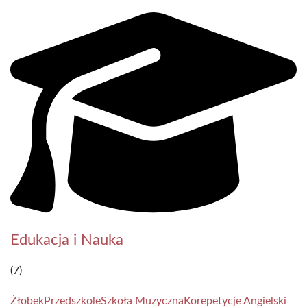
Edukacja i Nauka
(7)
Żłobek
Przedszkole
Szkoła Muzyczna
Korepetycje Angielski