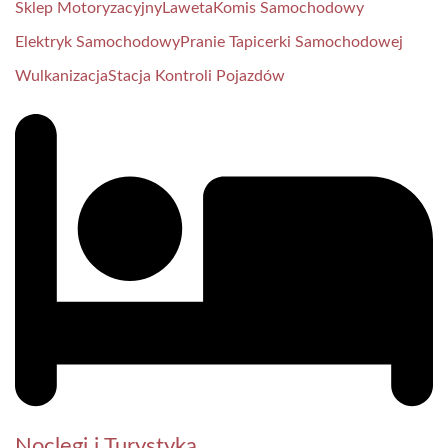
Sklep Motoryzacyjny
Laweta
Komis Samochodowy
Elektryk Samochodowy
Pranie Tapicerki Samochodowej
Wulkanizacja
Stacja Kontroli Pojazdów
Noclegi i Turystyka