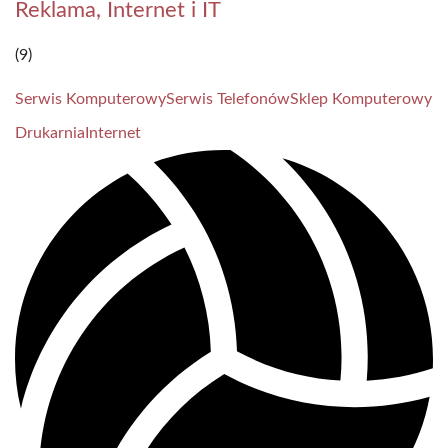
Reklama, Internet i IT
(9)
Serwis Komputerowy
Serwis Telefonów
Sklep Komputerowy
Drukarnia
Internet