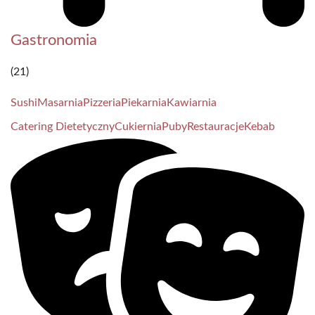
Gastronomia
(21)
Sushi
Masarnia
Pizzeria
Piekarnia
Kawiarnia
Catering Dietetyczny
Cukiernia
Puby
Restauracje
Kebab