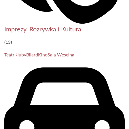
Imprezy, Rozrywka i Kultura
(13)
Teatr
Kluby
Bilard
Kino
Sala Weselna