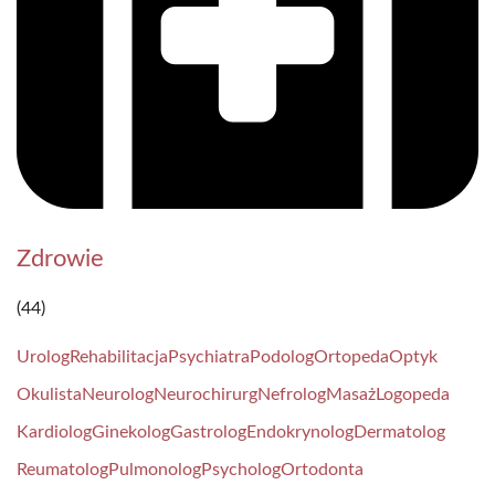
Zdrowie
(44)
Urolog
Rehabilitacja
Psychiatra
Podolog
Ortopeda
Optyk
Okulista
Neurolog
Neurochirurg
Nefrolog
Masaż
Logopeda
Kardiolog
Ginekolog
Gastrolog
Endokrynolog
Dermatolog
Reumatolog
Pulmonolog
Psycholog
Ortodonta