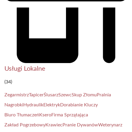
Usługi Lokalne
(34)
Zegarmistrz
Tapicer
Ślusarz
Szewc
Skup Złomu
Pralnia
Nagrobki
Hydraulik
Elektryk
Dorabianie Kluczy
Biuro Tłumaczeń
Ksero
Firma Sprzątająca
Zakład Pogrzebowy
Krawiec
Pranie Dywanów
Weterynarz