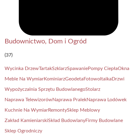
Budownictwo, Dom i Ogród
(37)
Wycinka Drzew
Tartak
Szklarz
Spawanie
Pompy Ciepła
Okna
Meble Na Wymiar
Kominiarz
Geodeta
Fotowoltaika
Drzwi
Wypożyczalnia Sprzętu Budowlanego
Stolarz
Naprawa Telewizorów
Naprawa Pralek
Naprawa Lodówek
Kuchnie Na Wymiar
Remonty
Sklep Meblowy
Zakład Kamieniarski
Skład Budowlany
Firmy Budowlane
Sklep Ogrodniczy