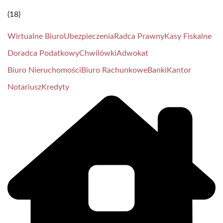
(18)
Wirtualne Biuro
Ubezpieczenia
Radca Prawny
Kasy Fiskalne
Doradca Podatkowy
Chwilówki
Adwokat
Biuro Nieruchomości
Biuro Rachunkowe
Banki
Kantor
Notariusz
Kredyty