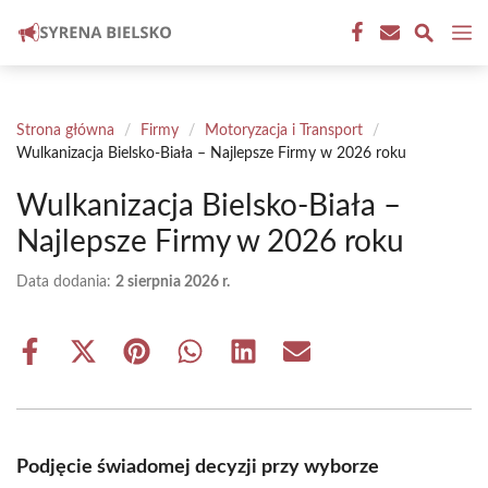
Przejdź
M
do
treści
Strona główna
/
Firmy
/
Motoryzacja i Transport
/
Wulkanizacja Bielsko-Biała – Najlepsze Firmy w 2026 roku
Wulkanizacja Bielsko-Biała –
Najlepsze Firmy w 2026 roku
Data dodania:
2 sierpnia 2026 r.
Share
Share
Share
Share
Share
Share
on
on
on
on
on
on
Facebook
X
Pinterest
WhatsApp
LinkedIn
Email
(Twitter)
Podjęcie świadomej decyzji przy wyborze