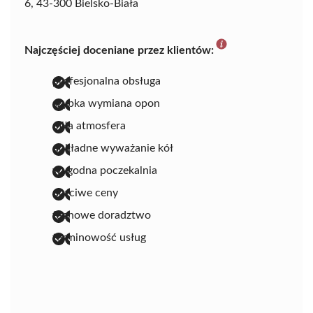
6, 43-300 Bielsko-Biała
Najczęściej doceniane przez klientów:
profesjonalna obsługa
szybka wymiana opon
miła atmosfera
dokładne wyważanie kół
wygodna poczekalnia
uczciwe ceny
fachowe doradztwo
terminowość usług