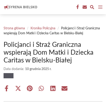
Przejdź
M
do
treści
Strona główna
/
Kronika Policyjna
/
Policjanci i Straż Graniczna
wspierają Dom Matki i Dziecka Caritas w Bielsku-Białej
Policjanci i Straż Graniczna
wspierają Dom Matki i Dziecka
Caritas w Bielsku-Białej
Data dodania:
10 grudnia 2025 r.
Share
Share
Share
Share
Share
Share
on
on
on
on
on
on
Facebook
X
Pinterest
WhatsApp
LinkedIn
Email
(Twitter)