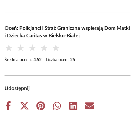
Oceń: Policjanci i Straż Graniczna wspierają Dom Matki
i Dziecka Caritas w Bielsku-Białej
★
★
★
★
★
Średnia ocena:
4.52
Liczba ocen:
25
Udostępnij
Share
Share
Share
Share
Share
Share
on
on
on
on
on
on
Facebook
X
Pinterest
WhatsApp
LinkedIn
Email
(Twitter)