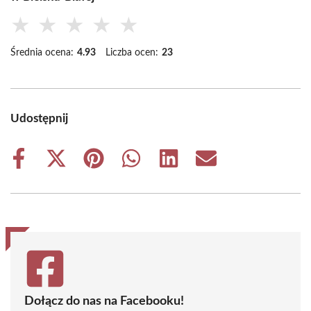
★
★
★
★
★
Średnia ocena:
4.93
Liczba ocen:
23
Udostępnij
Share
Share
Share
Share
Share
Share
on
on
on
on
on
on
Facebook
X
Pinterest
WhatsApp
LinkedIn
Email
(Twitter)
Dołącz do nas na Facebooku!