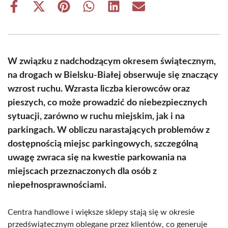
Share
Share
Share
Share
Share
Share
on
on
on
on
on
on
Facebook
X
Pinterest
WhatsApp
LinkedIn
Email
(Twitter)
W związku z nadchodzącym okresem świątecznym,
na drogach w Bielsku-Białej obserwuje się znaczący
wzrost ruchu. Wzrasta liczba kierowców oraz
pieszych, co może prowadzić do niebezpiecznych
sytuacji, zarówno w ruchu miejskim, jak i na
parkingach. W obliczu narastających problemów z
dostępnością miejsc parkingowych, szczególną
uwagę zwraca się na kwestie parkowania na
miejscach przeznaczonych dla osób z
niepełnosprawnościami.
Centra handlowe i większe sklepy stają się w okresie
przedświątecznym oblegane przez klientów, co generuje