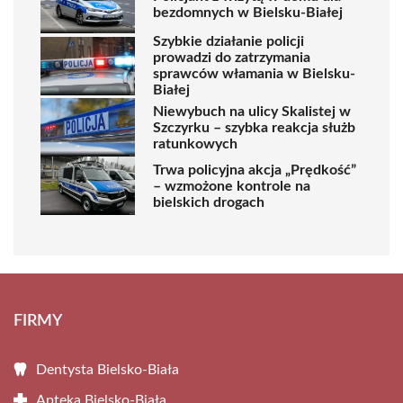
bezdomnych w Bielsku-Białej
Szybkie działanie policji
prowadzi do zatrzymania
sprawców włamania w Bielsku-
Białej
Niewybuch na ulicy Skalistej w
Szczyrku – szybka reakcja służb
ratunkowych
Trwa policyjna akcja „Prędkość”
– wzmożone kontrole na
bielskich drogach
FIRMY
Dentysta Bielsko-Biała
Apteka Bielsko-Biała