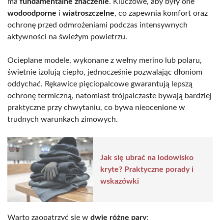
ma
fundamentalne znaczenie
. Kluczowe, aby były one
wodoodporne
i
wiatroszczelne
, co zapewnia komfort oraz
ochronę przed odmrożeniami podczas intensywnych
aktywności na świeżym powietrzu.
Ocieplane modele, wykonane z wełny merino lub polaru,
świetnie izolują ciepło, jednocześnie pozwalając dłoniom
oddychać. Rękawice pięciopalcowe gwarantują lepszą
ochronę termiczną, natomiast trójpalczaste bywają bardziej
praktyczne przy chwytaniu, co bywa nieocenione w
trudnych warunkach zimowych.
Jak się ubrać na lodowisko
kryte? Praktyczne porady i
wskazówki
Warto zaopatrzyć się w
dwie różne pary
: