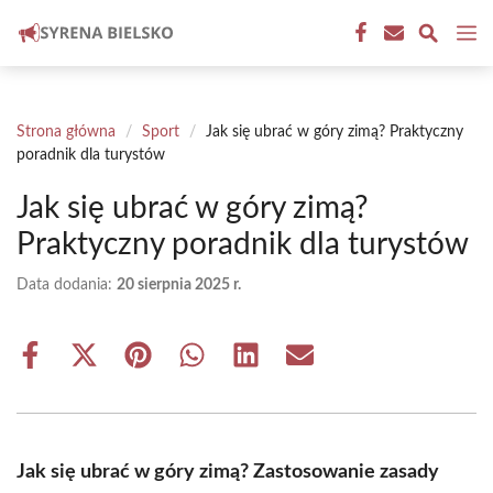
Przejdź
M
do
treści
Strona główna
/
Sport
/
Jak się ubrać w góry zimą? Praktyczny
poradnik dla turystów
Jak się ubrać w góry zimą?
Praktyczny poradnik dla turystów
Data dodania:
20 sierpnia 2025 r.
Share
Share
Share
Share
Share
Share
on
on
on
on
on
on
Facebook
X
Pinterest
WhatsApp
LinkedIn
Email
(Twitter)
Jak się ubrać w góry zimą? Zastosowanie zasady