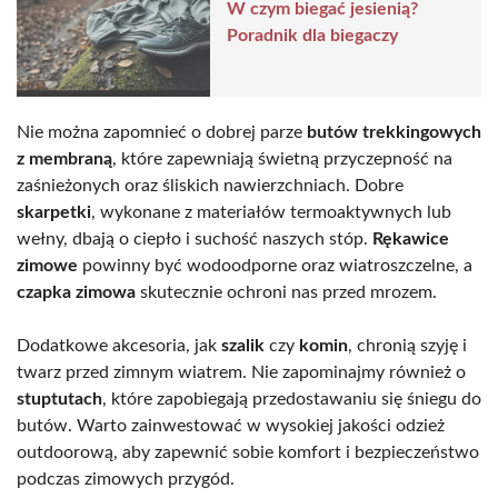
W czym biegać jesienią?
Poradnik dla biegaczy
Nie można zapomnieć o dobrej parze
butów trekkingowych
z membraną
, które zapewniają świetną przyczepność na
zaśnieżonych oraz śliskich nawierzchniach. Dobre
skarpetki
, wykonane z materiałów termoaktywnych lub
wełny, dbają o ciepło i suchość naszych stóp.
Rękawice
zimowe
powinny być wodoodporne oraz wiatroszczelne, a
czapka zimowa
skutecznie ochroni nas przed mrozem.
Dodatkowe akcesoria, jak
szalik
czy
komin
, chronią szyję i
twarz przed zimnym wiatrem. Nie zapominajmy również o
stuptutach
, które zapobiegają przedostawaniu się śniegu do
butów. Warto zainwestować w wysokiej jakości odzież
outdoorową, aby zapewnić sobie komfort i bezpieczeństwo
podczas zimowych przygód.