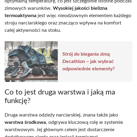
optymalną temperaturę, co jest szczególnie istotne podczas
zimowych warunków.
Wysokiej jakości bielizna
termoaktywna
jest więc nieodzownym elementem każdego
stroju narciarskiego oraz znacząco wpływa na komfort
całej aktywności na stoku.
Strój do biegania zimą
Decathlon – jak wybrać
odpowiednie elementy?
Co to jest druga warstwa i jaką ma
funkcję?
Druga warstwa odzieży narciarskiej, znana także jako
warstwa środkowa
, odgrywa kluczową rolę w systemie
warstwowym. Jej głównym celem jest dostarczenie
dodatkowego ciepła oraz izolacji termicznej.