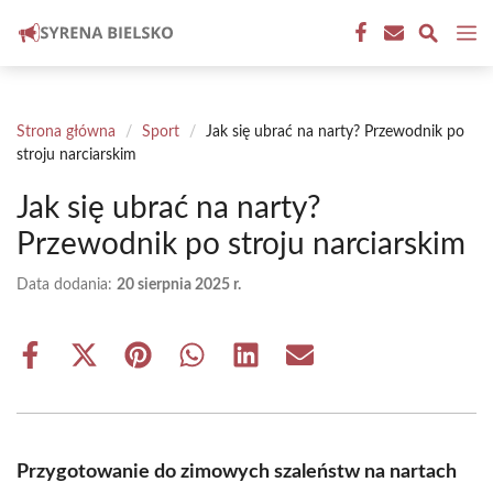
Przejdź
M
do
treści
Strona główna
/
Sport
/
Jak się ubrać na narty? Przewodnik po
stroju narciarskim
Jak się ubrać na narty?
Przewodnik po stroju narciarskim
Data dodania:
20 sierpnia 2025 r.
Share
Share
Share
Share
Share
Share
on
on
on
on
on
on
Facebook
X
Pinterest
WhatsApp
LinkedIn
Email
(Twitter)
Przygotowanie do zimowych szaleństw na nartach