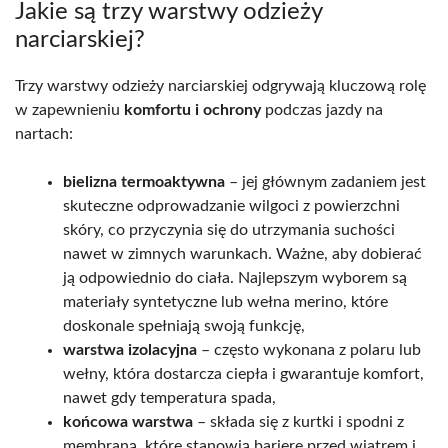
Jakie są trzy warstwy odzieży
narciarskiej?
Trzy warstwy odzieży narciarskiej odgrywają kluczową rolę
w zapewnieniu
komfortu i ochrony
podczas jazdy na
nartach:
bielizna termoaktywna
– jej głównym zadaniem jest
skuteczne odprowadzanie wilgoci z powierzchni
skóry, co przyczynia się do utrzymania suchości
nawet w zimnych warunkach. Ważne, aby dobierać
ją odpowiednio do ciała. Najlepszym wyborem są
materiały syntetyczne lub wełna merino, które
doskonale spełniają swoją funkcję,
warstwa izolacyjna
– często wykonana z polaru lub
wełny, która dostarcza ciepła i gwarantuje komfort,
nawet gdy temperatura spada,
końcowa warstwa
– składa się z kurtki i spodni z
membraną, które stanowią barierę przed wiatrem i