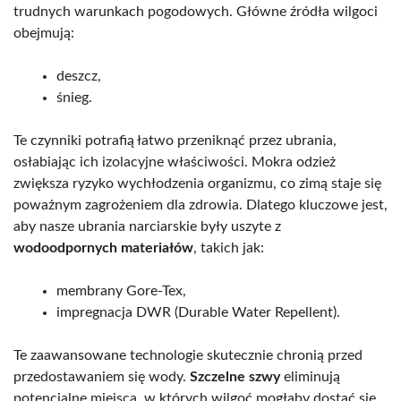
trudnych warunkach pogodowych. Główne źródła wilgoci
obejmują:
deszcz,
śnieg.
Te czynniki potrafią łatwo przeniknąć przez ubrania,
osłabiając ich izolacyjne właściwości. Mokra odzież
zwiększa ryzyko wychłodzenia organizmu, co zimą staje się
poważnym zagrożeniem dla zdrowia. Dlatego kluczowe jest,
aby nasze ubrania narciarskie były uszyte z
wodoodpornych materiałów
, takich jak:
membrany Gore-Tex,
impregnacja DWR (Durable Water Repellent).
Te zaawansowane technologie skutecznie chronią przed
przedostawaniem się wody.
Szczelne szwy
eliminują
potencjalne miejsca, w których wilgoć mogłaby dostać się