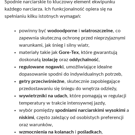
Spodnie narciarskie to kluczowy element ekwipunku
każdego narciarza. Ich funkcjonalność opiera się na
spełnianiu kilku istotnych wymagań:
powinny być
wodoodporne
i
wiatroszczelne
, co
zapewnia skuteczną ochronę przed nieprzyjaznymi
warunkami, jak śnieg i silny wiatr,
materiały takie jak
Gore-Tex
, które gwarantują
doskonałą
izolację
oraz
oddychalność
,
regulowane nogawki
, umożliwiające idealne
dopasowanie spodni do indywidualnych potrzeb,
getry przeciwśnieżne
, skutecznie zapobiegające
przedostawaniu się śniegu do wnętrza odzieży,
wywietrzniki na udach
, które pomagają w regulacji
temperatury w trakcie intensywnej jazdy,
wybór pomiędzy
spodniami narciarskimi wysokimi
a
niskimi
, często zależący od osobistych preferencji
oraz warunków,
wzmocnienia na kolanach
i
pośladkach
,