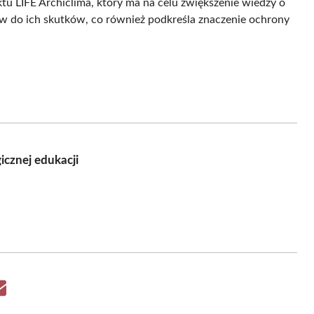
u LIFE Archiclima, który ma na celu zwiększenie wiedzy o
 do ich skutków, co również podkreśla znaczenie ochrony
icznej edukacji
Share
on