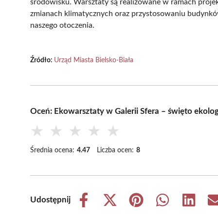
środowisku. Warsztaty są realizowane w ramach projekt
zmianach klimatycznych oraz przystosowaniu budynków
naszego otoczenia.
Źródło:
Urząd Miasta Bielsko-Biała
Oceń: Ekowarsztaty w Galerii Sfera – święto ekolog
★
★
★
★
★
Średnia ocena:
4.47
Liczba ocen:
8
Udostępnij
Share
Share
Share
Share
Share
on
on
on
on
on