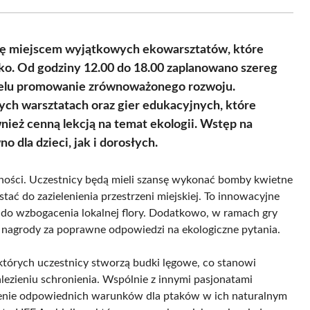
Facebook
X
Pinterest
WhatsApp
LinkedIn
Email
(Twitter)
 się miejscem wyjątkowych ekowarsztatów, które
ko. Od godziny 12.00 do 18.00 zaplanowano szereg
celu promowanie zrównoważonego rozwoju.
ych warsztatach oraz gier edukacyjnych, które
wnież cenną lekcją na temat ekologii. Wstęp na
 dla dzieci, jak i dorosłych.
ości. Uczestnicy będą mieli szansę wykonać bomby kwietne
stać do zazielenienia przestrzeni miejskiej. To innowacyjne
ę do wzbogacenia lokalnej flory. Dodatkowo, w ramach gry
 nagrody za poprawne odpowiedzi na ekologiczne pytania.
tórych uczestnicy stworzą budki lęgowe, co stanowi
ezieniu schronienia. Wspólnie z innymi pasjonatami
orzenie odpowiednich warunków dla ptaków w ich naturalnym