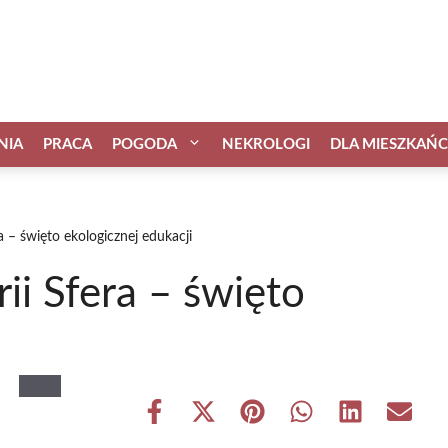
NIA
PRACA
POGODA
NEKROLOGI
DLA MIESZKAŃ
a – święto ekologicznej edukacji
ii Sfera – święto
i
Share
Share
Share
Share
Share
Share
on
on
on
on
on
on