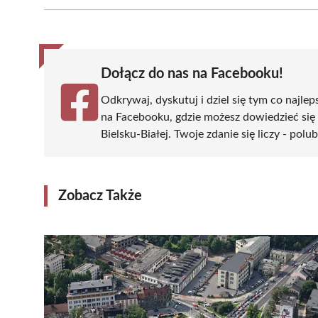
Facebook
X
Pinterest
WhatsApp
LinkedIn
(Twitter)
Dołącz do nas na Facebooku!
Odkrywaj, dyskutuj i dziel się tym co najlep
na Facebooku, gdzie możesz dowiedzieć się
Bielsku-Białej. Twoje zdanie się liczy - polu
Zobacz Także