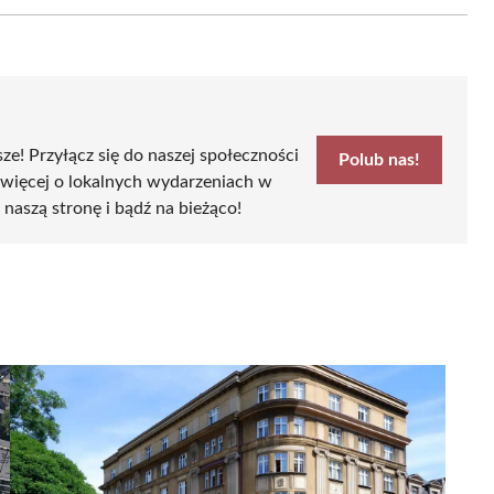
Email
sze! Przyłącz się do naszej społeczności
Polub nas!
 więcej o lokalnych wydarzeniach w
b naszą stronę i bądź na bieżąco!