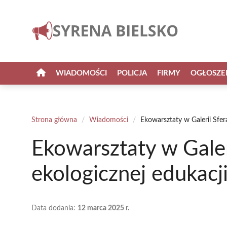
Przejdź
do
treści
WIADOMOŚCI
POLICJA
FIRMY
OGŁOSZE
Strona główna
/
Wiadomości
/
Ekowarsztaty w Galerii Sfer
Ekowarsztaty w Galer
ekologicznej edukacj
Data dodania:
12 marca 2025 r.