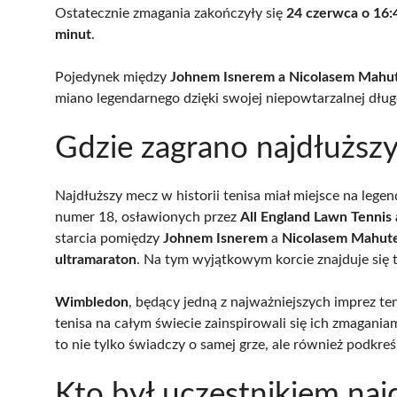
Ostatecznie zmagania zakończyły się
24 czerwca o 16:
minut
.
Pojedynek między
Johnem Isnerem a Nicolasem Mah
miano legendarnego dzięki swojej niepowtarzalnej dług
Gdzie zagrano najdłuższy
Najdłuższy mecz w historii tenisa miał miejsce na leg
numer 18, osławionych przez
All England Lawn Tennis
starcia pomiędzy
Johnem Isnerem
a
Nicolasem Mahut
ultramaraton
. Na tym wyjątkowym korcie znajduje się 
Wimbledon
, będący jedną z najważniejszych imprez te
tenisa na całym świecie zainspirowali się ich zmagani
to nie tylko świadczy o samej grze, ale również podkreśl
Kto był uczestnikiem naj