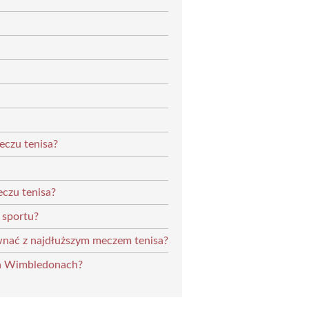
eczu tenisa?
eczu tenisa?
 sportu?
wnać z najdłuższym meczem tenisa?
na Wimbledonach?