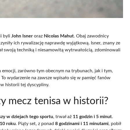
i byli
John Isner
oraz
Nicolas Mahut
. Obaj zawodnicy
yniły ich rywalizację naprawdę wyjątkową. Isner, znany ze
ał swoją techniką i niesamowitą wytrwałością, zdominowali
 emocji, zarówno tym obecnym na trybunach, jak i tym,
e. To wydarzenie na zawsze wpisało się w pamięć fanów
w historii tej dyscypliny.
y mecz tenisa w historii?
szy w dziejach tego sportu
, trwał aż
11 godzin i 5 minut
.
10 roku
. Piąty set, z ponad
8 godzinami i 11 minutami
, pobił