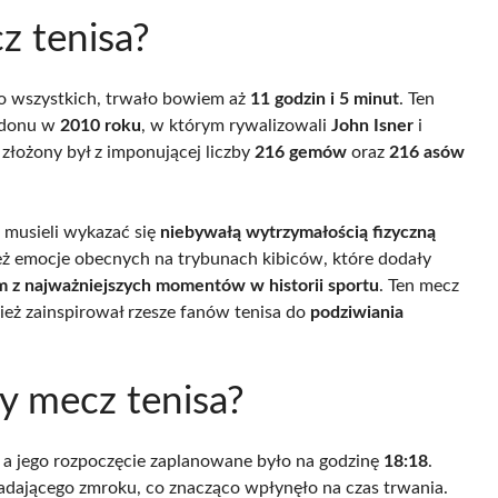
z tenisa?
ło wszystkich, trwało bowiem aż
11 godzin i 5 minut
. Ten
edonu w
2010 roku
, w którym rywalizowali
John Isner
i
, złożony był z imponującej liczby
216 gemów
oraz
216 asów
 musieli wykazać się
niebywałą wytrzymałością fizyczną
ież emocje obecnych na trybunach kibiców, które dodały
m z najważniejszych momentów w historii sportu
. Ten mecz
nież zainspirował rzesze fanów tenisa do
podziwiania
zy mecz tenisa?
, a jego rozpoczęcie zaplanowane było na godzinę
18:18
.
padającego zmroku, co znacząco wpłynęło na czas trwania.