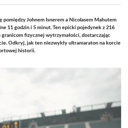
Facebook
X
Pinterest
WhatsApp
LinkedIn
Email
(Twitter)
ł się pomiędzy Johnem Isnerem a Nicolasem Mahutem
e 11 godzin i 5 minut. Ten epicki pojedynek z 216
granicom fizycznej wytrzymałości, dostarczając
e. Odkryj, jak ten niezwykły ultramaraton na korcie
ortowej historii.