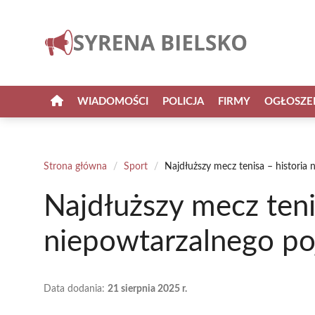
Przejdź
do
treści
WIADOMOŚCI
POLICJA
FIRMY
OGŁOSZE
Strona główna
/
Sport
/
Najdłuższy mecz tenisa – historia
Najdłuższy mecz teni
niepowtarzalnego p
Data dodania:
21 sierpnia 2025 r.