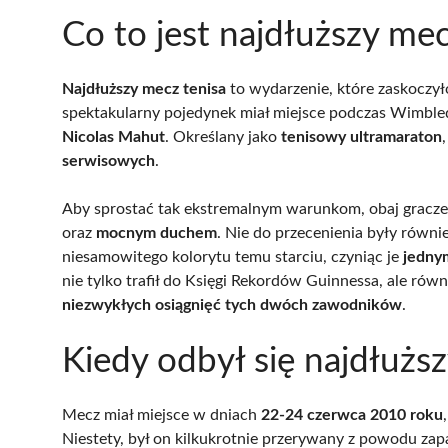
Co to jest najdłuższy mec
Najdłuższy mecz tenisa
to wydarzenie, które zaskoczy
spektakularny pojedynek miał miejsce podczas Wimbl
Nicolas Mahut
. Określany jako
tenisowy ultramaraton
serwisowych
.
Aby sprostać tak ekstremalnym warunkom, obaj gracze
oraz
mocnym duchem
. Nie do przecenienia były równ
niesamowitego kolorytu temu starciu, czyniąc je
jedny
nie tylko trafił do Księgi Rekordów Guinnessa, ale rów
niezwykłych osiągnięć tych dwóch zawodników
.
Kiedy odbył się najdłużs
Mecz miał miejsce w dniach
22-24 czerwca 2010 roku
Niestety, był on kilkukrotnie przerywany z powodu za