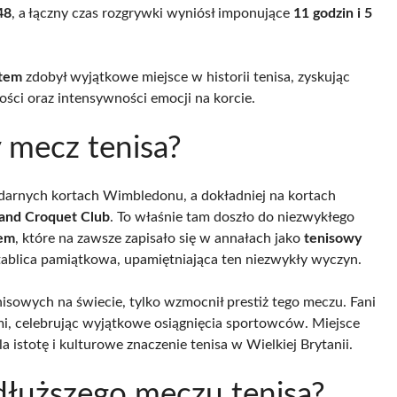
48
, a łączny czas rozgrywki wyniósł imponujące
11 godzin i 5
utem
zdobył wyjątkowe miejsce w historii tenisa, zyskując
ości oraz intensywności emocji na korcie.
 mecz tenisa?
endarnych kortach Wimbledonu, a dokładniej na kortach
 and Croquet Club
. To właśnie tam doszło do niezwykłego
em
, które na zawsze zapisało się w annałach jako
tenisowy
tablica pamiątkowa, upamiętniająca ten niezwykły wyczyn.
nisowych na świecie, tylko wzmocnił prestiż tego meczu. Fani
ami, celebrując wyjątkowe osiągnięcia sportowców. Miejsce
a istotę i kulturowe znaczenie tenisa w Wielkiej Brytanii.
dłuższego meczu tenisa?