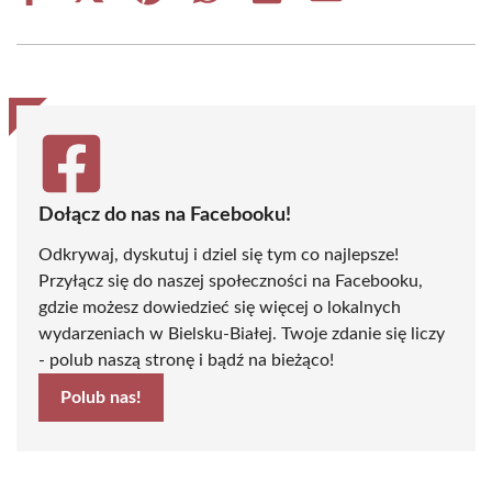
on
on
on
on
on
on
Facebook
X
Pinterest
WhatsApp
LinkedIn
Email
(Twitter)
Dołącz do nas na Facebooku!
Odkrywaj, dyskutuj i dziel się tym co najlepsze!
Przyłącz się do naszej społeczności na Facebooku,
gdzie możesz dowiedzieć się więcej o lokalnych
wydarzeniach w Bielsku-Białej. Twoje zdanie się liczy
- polub naszą stronę i bądź na bieżąco!
Polub nas!