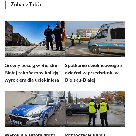
Zobacz Także
Groźny pościg w Bielsku-
Spotkanie dzielnicowego z
Białej zakończony kolizją i
dziećmi w przedszkolu w
wyrokiem dla uciekiniera
Bielsku-Białej
Wyrok dla autora gróźb
Rozpoczęcie kursu