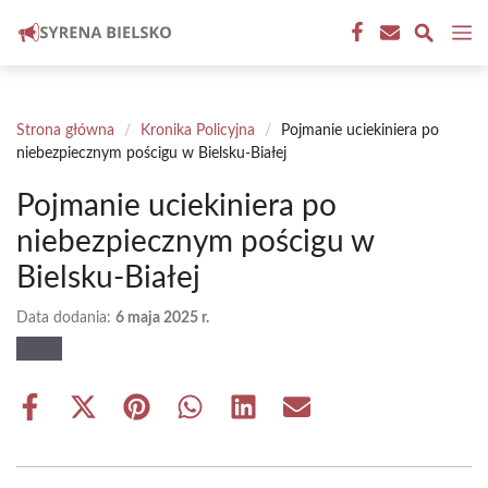
Przejdź
M
do
treści
Strona główna
/
Kronika Policyjna
/
Pojmanie uciekiniera po
niebezpiecznym pościgu w Bielsku-Białej
Pojmanie uciekiniera po
niebezpiecznym pościgu w
Bielsku-Białej
Data dodania:
6 maja 2025 r.
Share
Share
Share
Share
Share
Share
on
on
on
on
on
on
Facebook
X
Pinterest
WhatsApp
LinkedIn
Email
(Twitter)