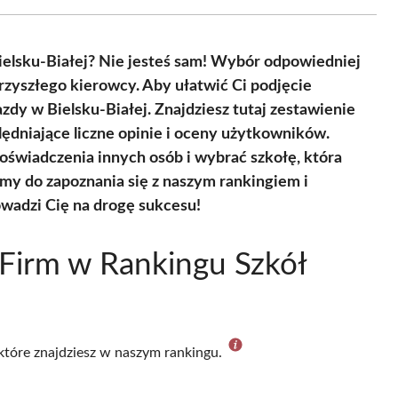
Facebook
X
Pinterest
WhatsApp
LinkedIn
Email
(Twitter)
Bielsku-Białej? Nie jesteś sam! Wybór odpowiedniej
rzyszłego kierowcy. Aby ułatwić Ci podjęcie
zdy w Bielsku-Białej. Znajdziesz tutaj zestawienie
lędniające liczne opinie i oceny użytkowników.
oświadczenia innych osób i wybrać szkołę, która
my do zapoznania się z naszym rankingiem i
owadzi Cię na drogę sukcesu!
Firm w Rankingu Szkół
 które znajdziesz w naszym rankingu.