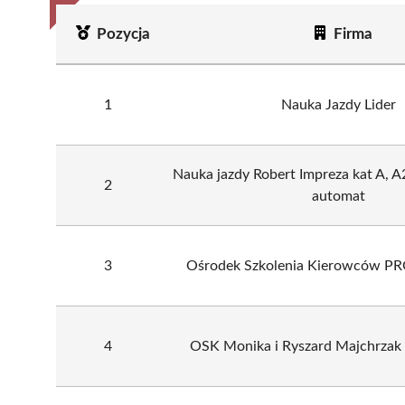
Pozycja
Firma
1
Nauka Jazdy Lider
Nauka jazdy Robert Impreza kat A, A2
2
automat
3
Ośrodek Szkolenia Kierowców 
4
OSK Monika i Ryszard Majchrzak