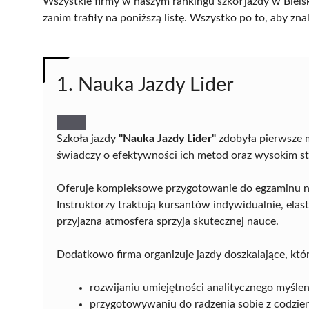
Wszystkie firmy w naszym rankingu szkół jazdy w Biels
zanim trafiły na poniższą listę. Wszystko po to, aby z
1. Nauka Jazdy Lider
Szkoła jazdy
"Nauka Jazdy Lider"
zdobyła pierwsze m
świadczy o efektywności ich metod oraz wysokim s
Oferuje kompleksowe przygotowanie do egzaminu na 
Instruktorzy traktują kursantów indywidualnie, elas
przyjazna atmosfera sprzyja skutecznej nauce.
Dodatkowo firma organizuje jazdy doszkalające, które
rozwijaniu umiejętności analitycznego myśle
przygotowywaniu do radzenia sobie z codzie