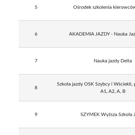
5
Ośrodek szkolenia kierowc
6
AKADEMIA JAZDY - Nauka Jazd
7
Nauka jazdy Delta
Szkoła jazdy OSK Szybcy i Wściekli, 
8
A1, A2, A, B
9
SZYMEK Wyższa Szkoła 