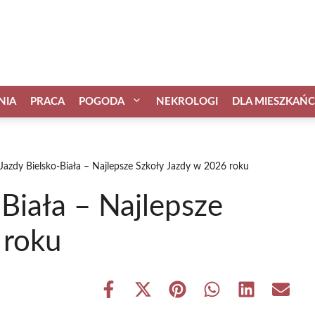
NIA
PRACA
POGODA
NEKROLOGI
DLA MIESZKAŃ
Jazdy Bielsko-Biała – Najlepsze Szkoły Jazdy w 2026 roku
Biała – Najlepsze
 roku
Share
Share
Share
Share
Share
Share
on
on
on
on
on
on