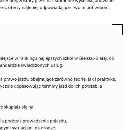
ku-Białej, zostały przez nas starannie wyselekcjonowane,
naleźć oferty najlepiej odpowiadające Twoim potrzebom.
iejsce w rankingu najlepszych szkół w Bielsku-Białej, co
tandardzie świadczonych usług.
prawo jazdy, obejmujące zarówno teorię, jak i praktykę.
tycznie dopasowując terminy jazd do ich potrzeb, a
 skupiają się na:
nia podczas prowadzenia pojazdu,
nnymi sytuacjami na drodze.