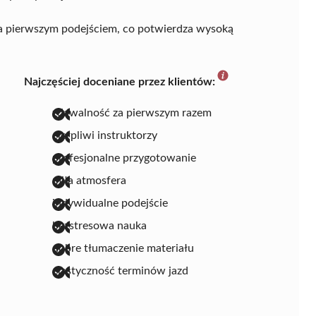
za pierwszym podejściem, co potwierdza wysoką
Najczęściej doceniane przez klientów:
zdawalność za pierwszym razem
cierpliwi instruktorzy
profesjonalne przygotowanie
miła atmosfera
indywidualne podejście
bezstresowa nauka
dobre tłumaczenie materiału
elastyczność terminów jazd