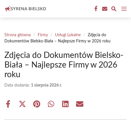
Przejdź
M
do
treści
Strona główna
/
Firmy
/
Usługi Lokalne
/
Zdjęcia do
Dokumentów Bielsko-Biała – Najlepsze Firmy w 2026 roku
Zdjęcia do Dokumentów Bielsko-
Biała – Najlepsze Firmy w 2026
roku
Data dodania:
1 sierpnia 2026 r.
Share
Share
Share
Share
Share
Share
on
on
on
on
on
on
Facebook
X
Pinterest
WhatsApp
LinkedIn
Email
(Twitter)