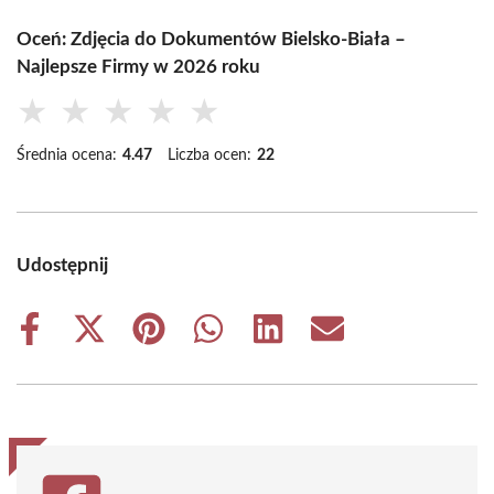
Oceń: Zdjęcia do Dokumentów Bielsko-Biała –
Najlepsze Firmy w 2026 roku
★
★
★
★
★
Średnia ocena:
4.47
Liczba ocen:
22
Udostępnij
Share
Share
Share
Share
Share
Share
on
on
on
on
on
on
Facebook
X
Pinterest
WhatsApp
LinkedIn
Email
(Twitter)