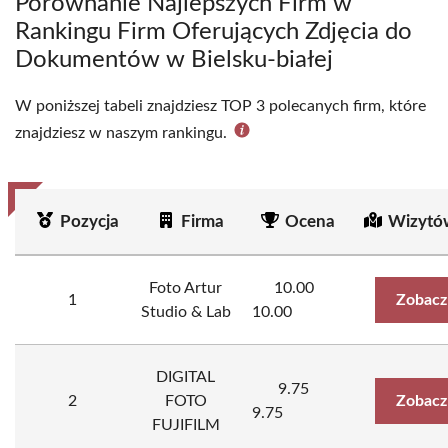
Porównanie Najlepszych Firm w
Rankingu Firm Oferujących Zdjęcia do
Dokumentów w Bielsku-białej
W poniższej tabeli znajdziesz TOP 3 polecanych firm, które
znajdziesz w naszym rankingu.
Pozycja
Firma
Ocena
Wizytó
Foto Artur
10.00
1
Zobacz
Studio & Lab
10.00
DIGITAL
9.75
2
FOTO
Zobacz
9.75
FUJIFILM