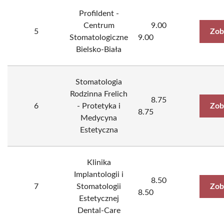
Profildent -
Centrum
9.00
5
Zob
Stomatologiczne
9.00
Bielsko-Biała
Stomatologia
Rodzinna Frelich
8.75
6
- Protetyka i
Zob
8.75
Medycyna
Estetyczna
Klinika
Implantologii i
8.50
7
Stomatologii
Zob
8.50
Estetycznej
Dental-Care