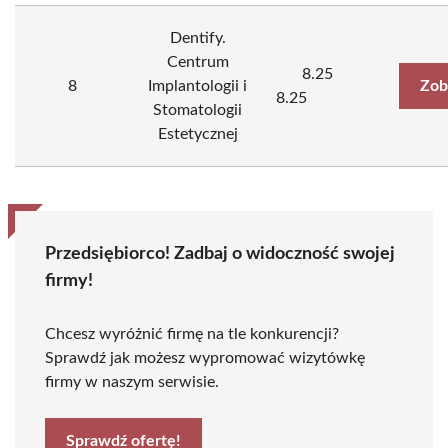
Dentify.
Centrum
8.25
8
Implantologii i
Zob
8.25
Stomatologii
Estetycznej
Przedsiębiorco! Zadbaj o widoczność swojej
firmy!
Chcesz wyróżnić firmę na tle konkurencji?
Sprawdź jak możesz wypromować wizytówkę
firmy w naszym serwisie.
Sprawdź ofertę!