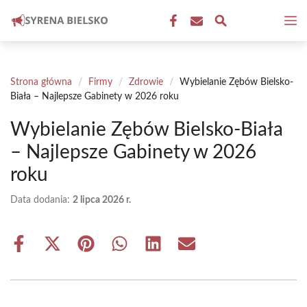
Przejdź
M
do
treści
Strona główna
/
Firmy
/
Zdrowie
/
Wybielanie Zębów Bielsko-
Biała – Najlepsze Gabinety w 2026 roku
Wybielanie Zębów Bielsko-Biała
– Najlepsze Gabinety w 2026
roku
Data dodania:
2 lipca 2026 r.
Share
Share
Share
Share
Share
Share
on
on
on
on
on
on
Facebook
X
Pinterest
WhatsApp
LinkedIn
Email
(Twitter)