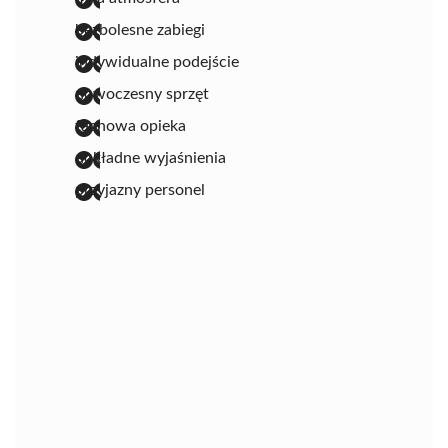
bezbolesne zabiegi
indywidualne podejście
nowoczesny sprzęt
fachowa opieka
dokładne wyjaśnienia
przyjazny personel