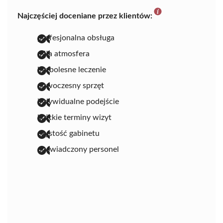
Najczęściej doceniane przez klientów:
profesjonalna obsługa
miła atmosfera
bezbolesne leczenie
nowoczesny sprzęt
indywidualne podejście
krótkie terminy wizyt
czystość gabinetu
doświadczony personel