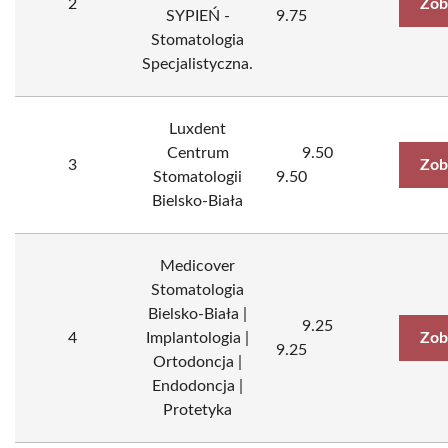
2
Zob
SYPIEŃ -
9.75
Stomatologia
Specjalistyczna.
Luxdent
Centrum
9.50
3
Zob
Stomatologii
9.50
Bielsko-Biała
Medicover
Stomatologia
Bielsko-Biała |
9.25
4
Implantologia |
Zob
9.25
Ortodoncja |
Endodoncja |
Protetyka